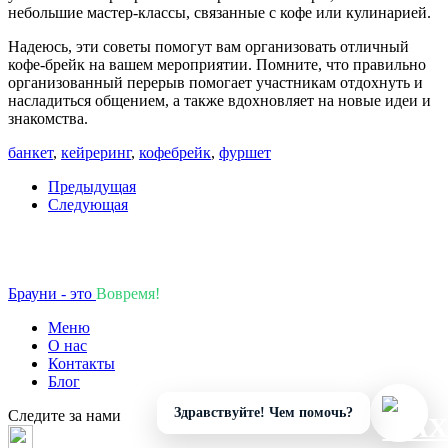
небольшие мастер-классы, связанные с кофе или кулинарией.
Надеюсь, эти советы помогут вам организовать отличный
кофе-брейк на вашем мероприятии. Помните, что правильно
организованный перерыв помогает участникам отдохнуть и
насладиться общением, а также вдохновляет на новые идеи и
знакомства.
банкет
,
кейреринг
,
кофебрейк
,
фуршет
Предыдущая
Следующая
Брауни - это
В
о
в
р
е
м
я
!
Меню
О нас
Контакты
Блог
Здравствуйте! Чем помочь?
Следите за нами